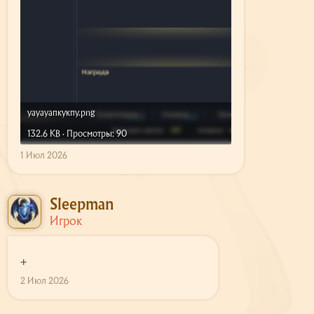
уауауапкукпу.png
132.6 KB · Просмотры: 90
1 Июл 2026
Sleepman
Игрок
+
2 Июл 2026