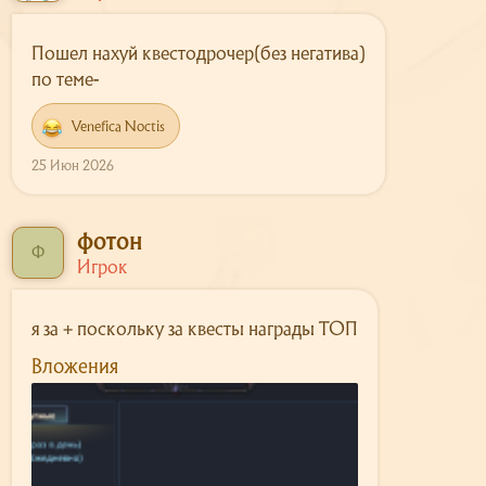
Пошел нахуй квестодрочер(без негатива)
по теме-
Venefica Noctis
Р
е
25 Июн 2026
а
к
ц
и
фотон
и
Ф
Игрок
:
я за + поскольку за квесты награды ТОП
Вложения