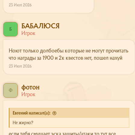
23 Июл 2026
БАБАЛЮСЯ
Б
Игрок
Ноют только долбоебы которые не могут прочитать
что награды за 1900 и 2к квестов нет, пошел нахуй
23 Июл 2026
фотон
Ф
Игрок
Евгений написал(а):
Не жирно?
если тебя смущает эска защиты/атаки то тут все