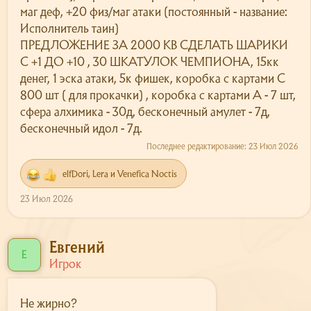
маг деф, +20 физ/маг атаки (постоянный - название:
Исполнитель таин)
ПРЕДЛОЖЕНИЕ ЗА 2000 КВ СДЕЛАТЬ ШАРИКИ
С +1 ДО +10 , 30 ШКАТУЛОК ЧЕМПИОНА, 15кк
денег, 1 эска атаки, 5к фишек, коробка с картами С
800 шт ( для прокачки) , коробка с картами А - 7 шт,
сфера алхимика - 30д, бесконечный амулет - 7д,
бесконечный идол - 7д.
Последнее редактирование:
23 Июл 2026
elfDori
,
Lera
и
Venefica Noctis
Р
е
23 Июл 2026
а
к
ц
и
Евгений
и
Е
Игрок
:
Не жирно?