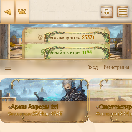
Всего аккаунтов:
25371
Онлайн в игре:
1194
Вход
Регистрация
Арена Авроры 1х1
Старт тести
Состоится с 27.04 до 03.05
Состоялся 18.04 