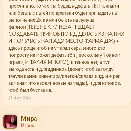
просчитано, то что ты будешь дефать ГБП твинами
или бегать с патей по времени будет припадать на
выполнение 2к кв или бегать на луну за
фармом(ТЕБЕ НЕ КТО НЕЗАПРЕЩАЕТ
СОЗДАВАТЬ ТВИНОВ ПО КД ДЕЛАТЬ КВ НА НИХ
И ПОЛУЧАТЬ НАГРАДУ МЕСТО ФАРМА ДЖ) +
здесь проще чтоб не умирал серв, много кто
попросту не может дефать гбп , поскольку 1 окном
играет( И ТАКИХ МНОГО), и твинов нет, а тут
выгода есть и для админов (донат: чтоб за голду
тянули камни инвентаря/клетки/склада и тд, и + реп.
админам что вводят новые награды), и для игроков,
чтоб был буст за кв.
23 Июл 2026
Мира
Игрок