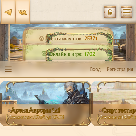
Всего аккаунтов:
25371
Онлайн в игре:
1702
Вход
Регистрация
Арена Авроры 1х1
Старт тести
Состоится с 27.04 до 03.05
Состоялся 18.04 