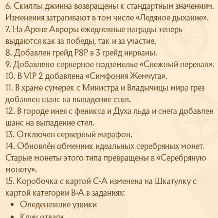
6. Скиллы джинна возвращены к стандартным значениям.
О сервере
Изменения затрагивают в том числе «Ледяное дыхание».
Скачать
7. На Арене Авроры ежедневные награды теперь
выдаются как за победы, так и за участие.
Поддержка
8. Добавлен грейд Р8Р в 3 грейд нирваны.
9. Добавлено серверное подземелье «Снежный перевал».
10. В VIP 2 добавлена «Симфония Жемчуга».
11. В храме сумерек с Министра и Владычицы мира грез
добавлен шанс на выпадение стел.
12. В городе инея с феникса и Духа льда и снега добавлен
шанс на выпадение стел.
13. Отключен серверный марафон.
14. Обновлён обменник идеальных серебряных монет.
Старые монеты этого типа превращены в «Серебряную
монету».
15. Коробочка с картой С-А изменена на Шкатулку с
картой категории B-A в заданиях:
Оледеневшие узники
Клич отваги