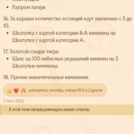
Разгром лагеря
16. За караван количество эссенций карт увеличено с 5 до
10.
Шкатулка с картой категории B-A изменена на
Шкатулку с картой категории А.
17. Золотой сундук тигра:
Шанс на 100 небесных украшений изменен на 2
Шкатулки чемпиона.
18. Прочие незначительные изменения.
pohuipohui
,
nemeliga
,
enjoyerr9r2
и 2 других
Р
е
2 Июл 2026
а
к
В этой теме нельзя размещать новые ответы.
ц
и
и
: