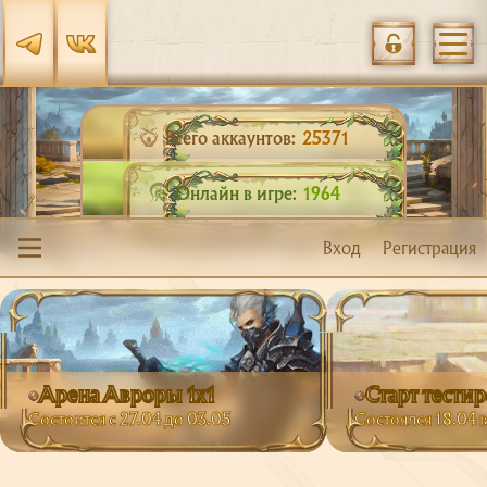
Всего аккаунтов:
25371
Онлайн в игре:
1964
Вход
Регистрация
Арена Авроры 1х1
Старт тести
Состоится с 27.04 до 03.05
Состоялся 18.04 