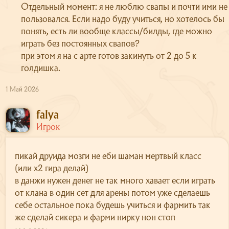
Отдельный момент: я не люблю свапы и почти ими не
пользовался. Если надо буду учиться, но хотелось бы
понять, есть ли вообще классы/билды, где можно
играть без постоянных свапов?
при этом я на с арте готов закинуть от 2 до 5 к
голдишка.
1 Май 2026
falya
Игрок
Сайт
Форум
пикай друида мозги не еби шаман мертвый класс
О сервере
(или х2 гира делай)
Скачать
в данжи нужен денег не так много хавает если играть
от клана в один сет для арены потом уже сделаешь
Поддержка
себе остальное пока будешь учиться и фармить так
же сделай сикера и фарми нирку нон стоп