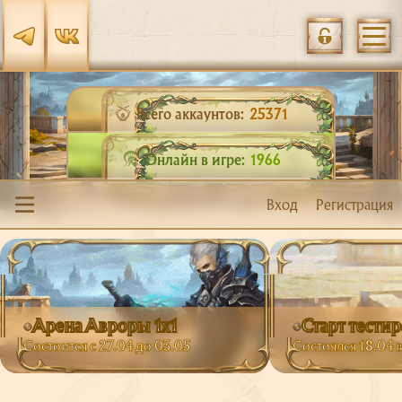
Всего аккаунтов:
25371
Онлайн в игре:
1966
Вход
Регистрация
Арена Авроры 1х1
Старт тести
Состоится с 27.04 до 03.05
Состоялся 18.04 