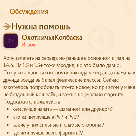
Обсуждения
Нужна помошь
ОхотничьяКолбаска
О
Игрок
Хочу залететь на сервер, но раньше в основном играл на
1.4.6. На 1.5 и 1.5+ тоже заходил, но это было давно.
По сути вопрос такой: почти никогда не играл за шамана и
друида всегда выбирал физические классы. Сейчас
захотелось попробовать что-то новое, но при этом у меня
не бездонный кошелёк, и важно нормально фармить
Подскажите, пожалуйста:
кем лучше начать — шаманом или друидом?
кто из них лучше в PvP и PvE?
какие у них сильные и слабые стороны?
где ими лучше всего фармить?/