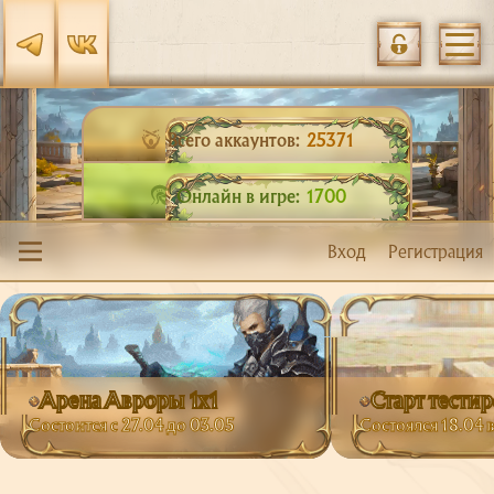
Всего аккаунтов:
25371
Онлайн в игре:
1700
Вход
Регистрация
Арена Авроры 1х1
Старт тести
Состоится с 27.04 до 03.05
Состоялся 18.04 