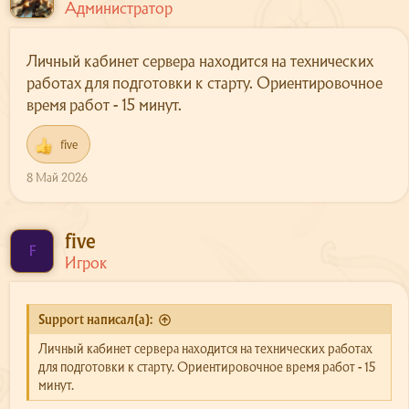
Администратор
Личный кабинет сервера находится на технических
работах для подготовки к старту. Ориентировочное
время работ - 15 минут.
five
Р
е
8 Май 2026
а
к
ц
и
five
и
F
Игрок
:
Support написал(а):
Личный кабинет сервера находится на технических работах
Сайт
для подготовки к старту. Ориентировочное время работ - 15
минут.
Форум