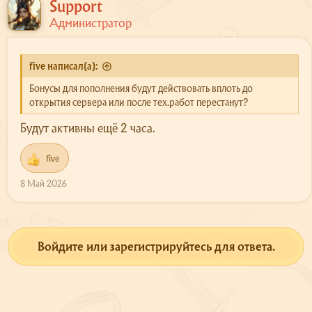
Support
и
Администратор
:
five написал(а):
Бонусы для пополнения будут действовать вплоть до
открытия сервера или после тех.работ перестанут?
Будут активны ещё 2 часа.
five
Р
е
8 Май 2026
а
к
ц
и
и
Войдите или зарегистрируйтесь для ответа.
: