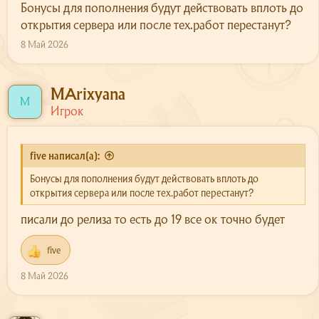
Бонусы для пополнения будут действовать вплоть до
О сервере
открытия сервера или после тех.работ перестанут?
Скачать
8 Май 2026
Поддержка
MArixyana
M
Игрок
five написал(а):
Бонусы для пополнения будут действовать вплоть до
открытия сервера или после тех.работ перестанут?
писали до релиза то есть до 19 все ок точно будет
five
Р
е
8 Май 2026
а
к
ц
и