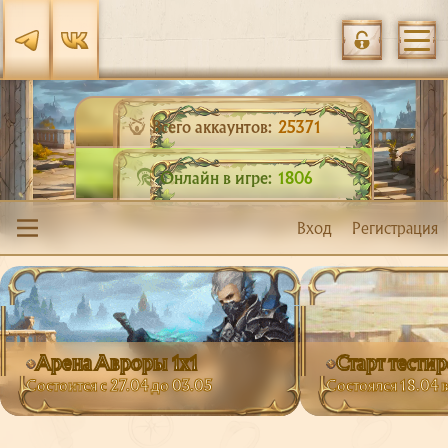
Всего аккаунтов:
25371
Онлайн в игре:
1806
Вход
Регистрация
Арена Авроры 1х1
Старт тести
Состоится с 27.04 до 03.05
Состоялся 18.04 