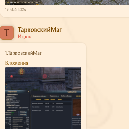
19 Май 2026
ТарковскийМаг
Т
Игрок
1.ТарковскийМаг
Вложения