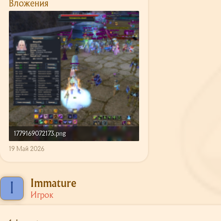
Вложения
1779169072173.png
2.9 MB · Просмотры: 108
19 Май 2026
Immature
I
Игрок