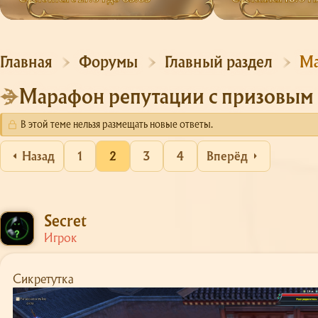
Главная
Форумы
Главный раздел
Ма
Марафон репутации с призовым
В этой теме нельзя размещать новые ответы.
Назад
1
2
3
4
Вперёд
Secret
Игрок
Сикретутка