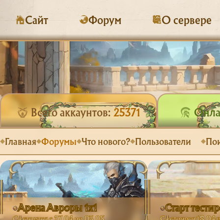
Сайт
Форум
О сервере
Всего аккаунтов:
25371
Онла
Главная
Форумы
Что нового?
Пользователи
По
Арена Авроры 1х1
Старт тести
Состоится с 27.04 до 03.05
Состоялся 18.04 