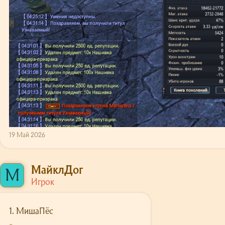
19 Май 2026
МайклДог
М
Игрок
1. МишаПёс