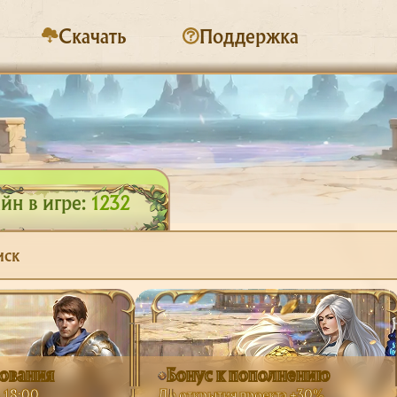
Скачать
Поддержка
йн в игре:
1232
иск
рования
Бонус к пополнению
в 18:00
До открытия проекта +30%