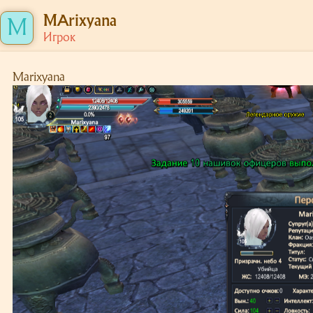
MArixyana
M
Игрок
Marixyana