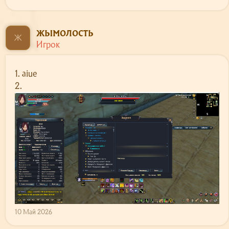
жымолость
Ж
Игрок
1. aiue
2.
10 Май 2026