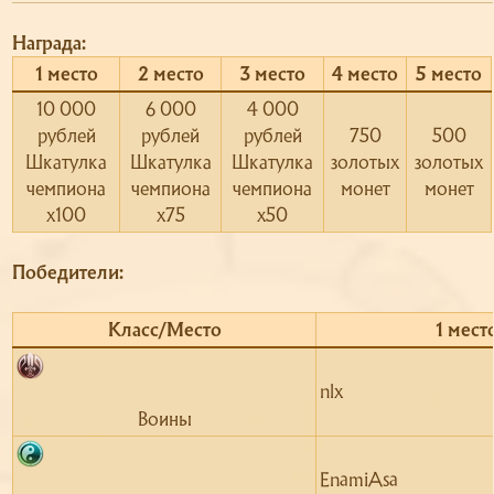
Награда:
1 место​
2 место​
3 место​
4 место​
5 место​
10 000
6 000
4 000
рублей
рублей
рублей
750
500
Шкатулка
Шкатулка
Шкатулка
золотых
золотых
чемпиона
чемпиона
чемпиона
монет​
монет​
х100​
х75​
х50​
Победители:
Класс/Место​
1 место
nlx
Воины​
EnamiAsa