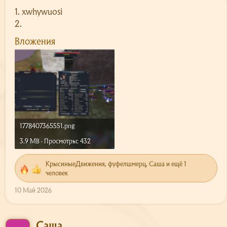
1. xwhywuosi
2.
Вложения
1778407365551.png
3.9 MB · Просмотры: 432
КрысиныеДвижения
,
фуфелшмерц
,
Саша
и ещё 1
Р
человек
е
а
10 Май 2026
к
ц
и
Саша
и