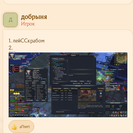
к
ц
и
добрыня
и
Д
Игрок
:
1. лейССкрабом
2.
al'bert
Р