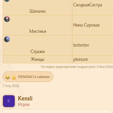
СводнаяСестра
Шаманы​
Нина Суровая
Мистики​
brrbrrbrr
Стражи​
Жнецы​
pleasure
Последнее редактирование модератором:
3 Июн 2026
ПЕЧАТАЮ
и
гавёнкин
Р
е
7 Апр 2026
а
к
ц
Kensli
K
и
Игрок
и
: