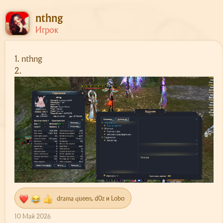
nthng
Игрок
1. nthng
2.
drama queen
,
d0z
и
Lobo
Р
е
10 Май 2026
а