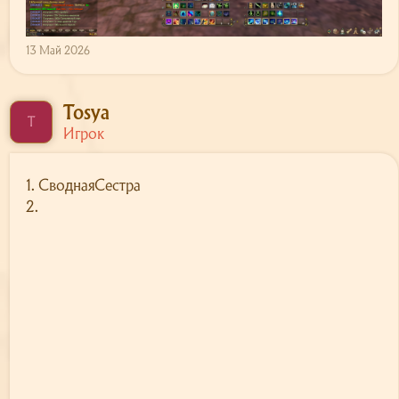
13 Май 2026
Tosya
T
Игрок
1. СводнаяСестра
2.