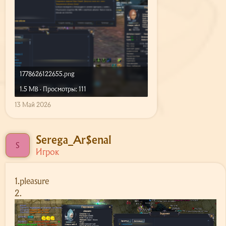
1778626122655.png
1.5 MB · Просмотры: 111
13 Май 2026
Serega_Ar$enal
S
Игрок
1.pleasure
2.