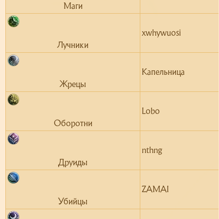
Маги​
xwhywuosi
Лучники​
Капельница
Жрецы​
Lobo
Оборотни​
nthng
Друиды​
ZAMAI
Убийцы​