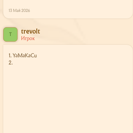
13 Май 2026
trevolt
T
Игрок
1. YaMaKaCu
2.