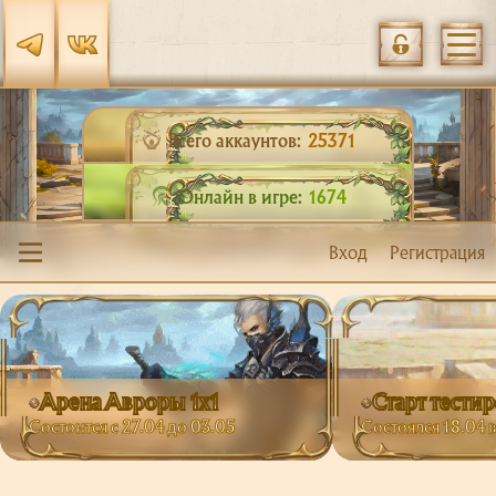
Всего аккаунтов:
25371
Онлайн в игре:
1674
Вход
Регистрация
Арена Авроры 1х1
Старт тести
Состоится с 27.04 до 03.05
Состоялся 18.04 