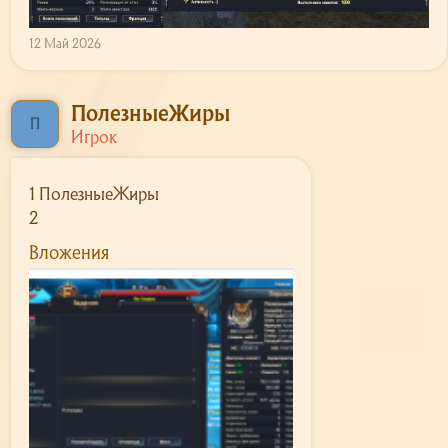
12 Май 2026
ПолезныеЖиры
П
Игрок
1 ПолезныеЖиры
2
Вложения