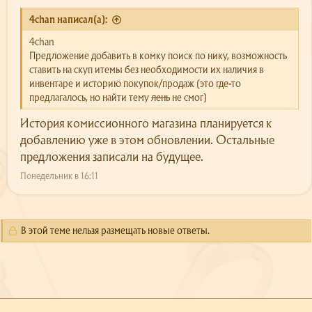
4chan написал(а):
4chan
Предложение добавить в комку поиск по нику, возможность
ставить на скуп итемы без необходимости их наличия в
инвентаре и историю покупок/продаж (это где-то
предлагалось, но найти тему
лень
не смог)
История комиссионного магазина планируется к
добавлению уже в этом обновлении. Остальные
предложения записали на будущее.
Понедельник в 16:11
В этой теме нельзя размещать новые ответы.