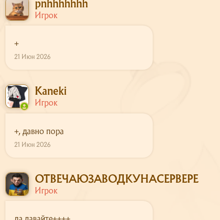
pnhhhhhhh
и
Игрок
и
:
+
21 Июн 2026
Kaneki
Игрок
+, давно пора
21 Июн 2026
ОТВЕЧАЮЗАВОДКУНАСЕРВЕРЕ
Игрок
да давайте++++