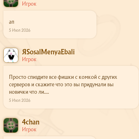
О сервере
Игрок
Скачать
ап
Поддержка
5 Июл 2026
ЯSosalMenyaEbali
Игрок
Просто спиздите все фишки с комкой с других
серверов и скажите что это вы придумали вы
новички что ли....
5 Июл 2026
4chan
Игрок