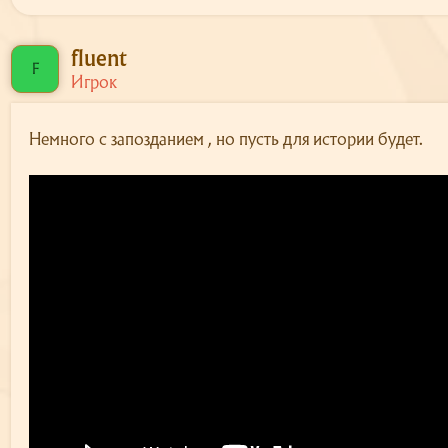
fluent
F
Игрок
Немного с запозданием , но пусть для истории будет.