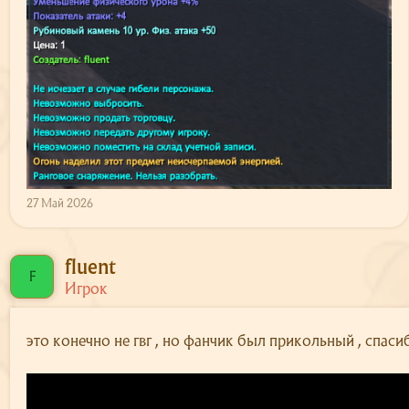
Сайт
Форум
О сервере
Скачать
27 Май 2026
Поддержка
fluent
F
Игрок
это конечно не гвг , но фанчик был прикольный , спасиб