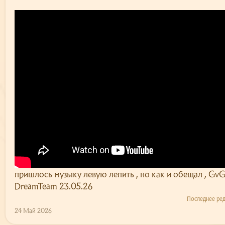
пришлось музыку левую лепить , но как и обещал , GvG
DreamTeam 23.05.26
Последнее ре
24 Май 2026