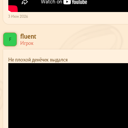
3 Июн 2026
fluent
F
Игрок
Не плохой денёчек выдался