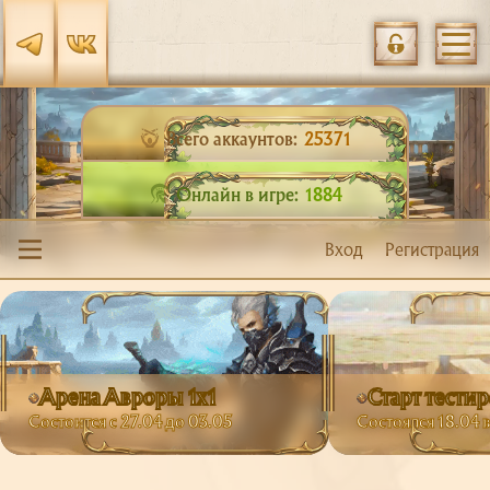
Всего аккаунтов:
25371
Онлайн в игре:
1884
Вход
Регистрация
Арена Авроры 1х1
Старт тести
Состоится с 27.04 до 03.05
Состоялся 18.04 