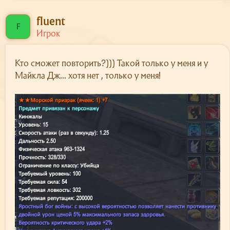
fluent
F
Игрок
Кто сможет повторить?))) Такой только у меня и у
Майкла Дж... хотя нет , только у меня!