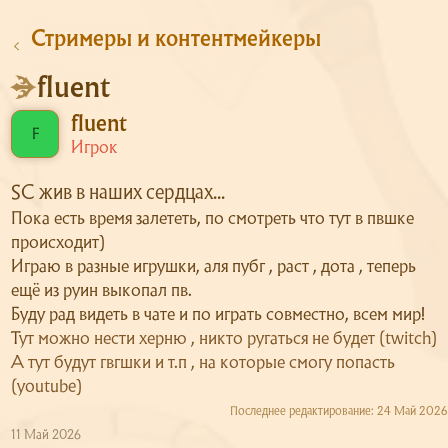
Стримеры и контентмейкеры
fluent
fluent
F
Игрок
SC жив в наших сердцах...
Пока есть время залететь, по смотреть что тут в пвшке
происходит)
Играю в разные игрушки, аля пубг , раст , дота , теперь
ещё из руин выкопал пв.
Буду рад видеть в чате и по играть совместно, всем мир!
Т
ут можно нести херню , никто ругаться не будет (twitch)
А тут будут гвгшки и т.п , на которые смогу попасть
(youtube)
Последнее редактирование:
24 Май 2026
11 Май 2026