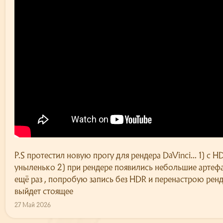
P.S протестил новую прогу для рендера DaVinci... 1) с 
уныленько 2) при рендере появились небольшие арте
ещё раз , попробую запись без HDR и перенастрою ренде
выйдет стоящее
27 Май 2026