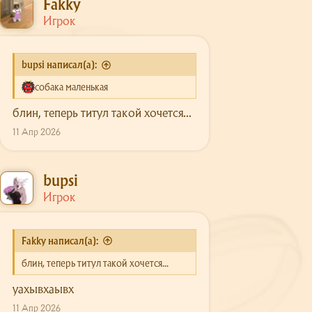
Fakky
и
Игрок
:
bupsi написал(а):
собака маленькая
блин, теперь титул такой хочется...
11 Апр 2026
bupsi
Игрок
Fakky написал(а):
блин, теперь титул такой хочется...
уахывхаывх
11 Апр 2026