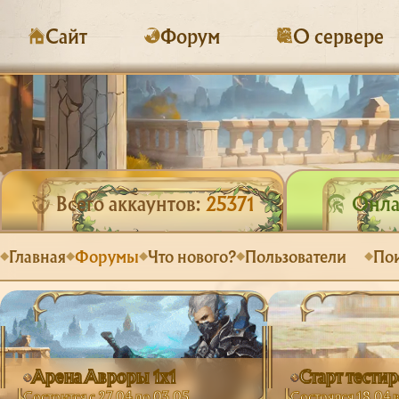
Сайт
Форум
О сервере
Всего аккаунтов:
25371
Онла
Главная
Форумы
Что нового?
Пользователи
По
Арена Авроры 1х1
Старт тести
Состоится с 27.04 до 03.05
Состоялся 18.04 