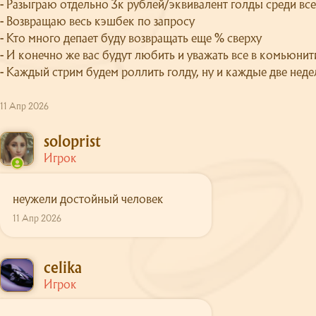
- Разыграю отдельно 3к рублей/эквивалент голды среди все
- Возвращаю весь кэшбек по запросу
- Кто много депает буду возвращать еще % сверху
- И конечно же вас будут любить и уважать все в комьюнити
- Каждый стрим будем роллить голду, ну и каждые две нед
11 Апр 2026
soloprist
Игрок
неужели достойный человек
11 Апр 2026
celika
Игрок