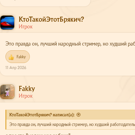
КтоТакойЭтотБрякич?
Игрок
Это правда он, лучший народный стример, но худший раб
Fakky
Р
е
11 Апр 2026
а
к
ц
и
Fakky
и
Игрок
:
КтоТакойЭтотБрякич? написал(а):
Это правда он, лучший народный стример, но худший работодатель 