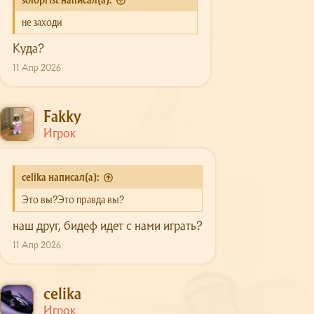
soloprist написал(а):
не заходи
Куда?
11 Апр 2026
Fakky
Игрок
celika написал(а):
Это вы?Это правда вы?
наш друг, бидеф идет с нами играть?
11 Апр 2026
celika
Игрок