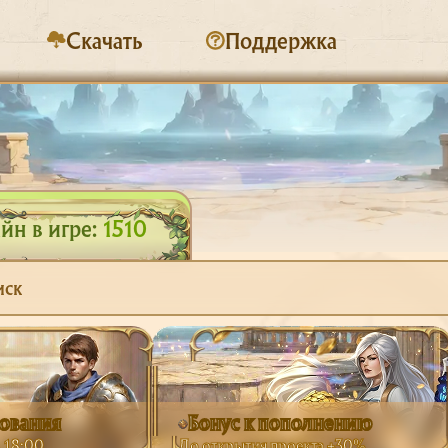
Скачать
Поддержка
йн в игре:
1510
иск
рования
Бонус к пополнению
в 18:00
До открытия проекта +30%