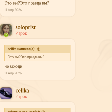
Это вы?Это правда вы?
11 Апр 2026
soloprist
Игрок
celika написал(а):
Это вы?Это правда вы?
не заходи
11 Апр 2026
celika
Игрок