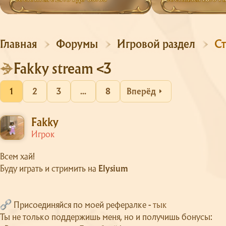
Главная
Форумы
Игровой раздел
Fakky stream <3
1
2
3
...
8
Вперёд
Fakky
Игрок
Всем хай!
Буду играть и стримить на
Elysium
Присоединяйся по моей рефералке -
тык
Ты не только поддержишь меня, но и получишь бонусы: