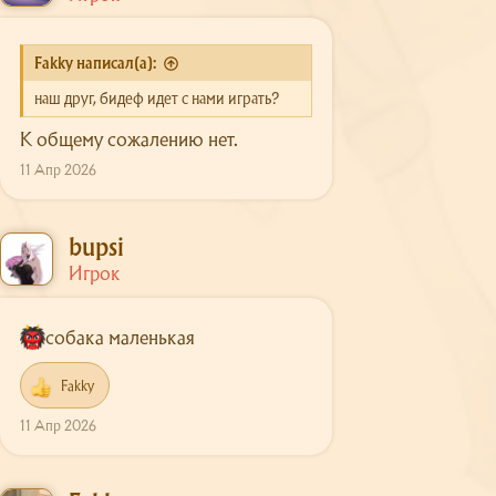
Fakky написал(а):
наш друг, бидеф идет с нами играть?
К общему сожалению нет.
11 Апр 2026
bupsi
Игрок
собака маленькая
Fakky
Р
е
11 Апр 2026
а
к
ц
и