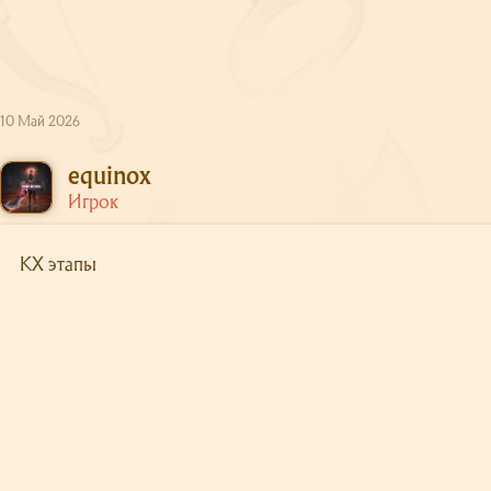
10 Май 2026
equinox
Игрок
КХ этапы