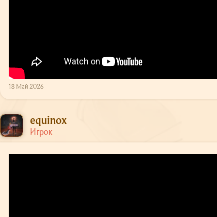
18 Май 2026
equinox
Игрок