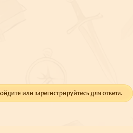
ойдите или зарегистрируйтесь для ответа.