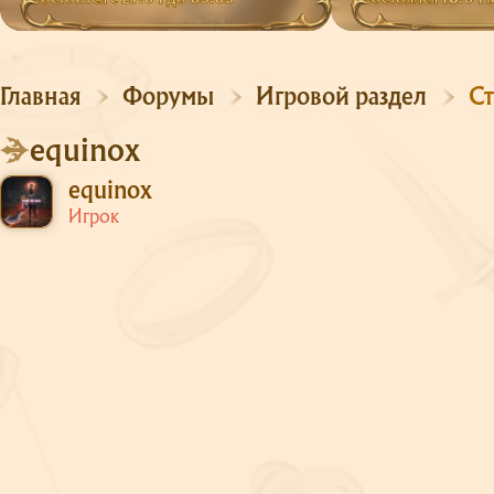
Главная
Форумы
Игровой раздел
equinox
equinox
Игрок