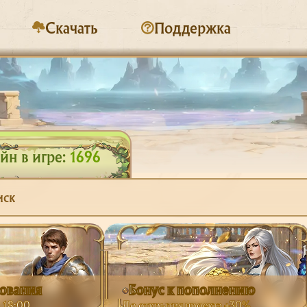
Скачать
Поддержка
н в игре:
1696
иск
рования
Бонус к пополнению
в 18:00
До открытия проекта +30%