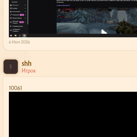
6 Июл 2026
shh
S
Игрок
10061