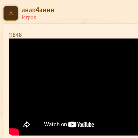
анап4анин
А
Игрок
11848