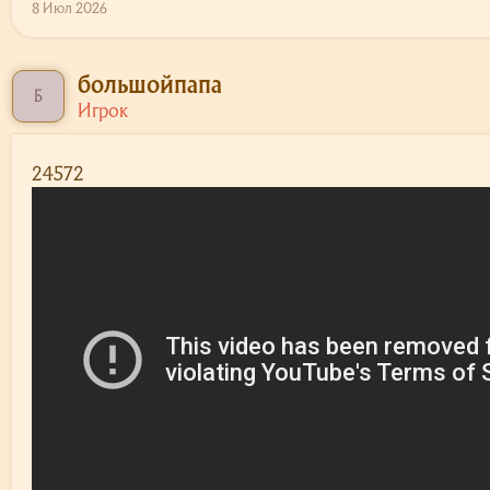
8 Июл 2026
большойпапа
Б
Игрок
24572