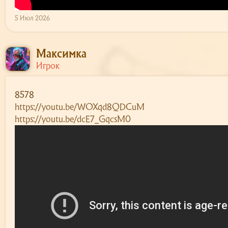
5 Июл 2026
Максимка
Игрок
8578
https://youtu.be/WOXqd8QDCuM
https://youtu.be/dcE7_GqcsM0