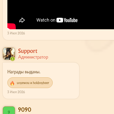
3 Июл 2026
Support
Администратор
Награды выданы.
unyewou
и
holdmybeer
Р
е
3 Июл 2026
а
к
ц
и
9090
и
9