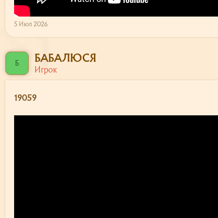
5 Июл 2026
БАБАЛЮСЯ
Б
Игрок
19059