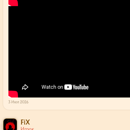
3 Июл 2026
FiX
Игрок