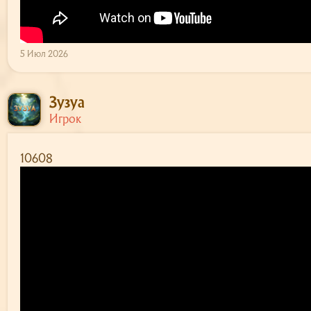
5 Июл 2026
Зузуа
Игрок
10608