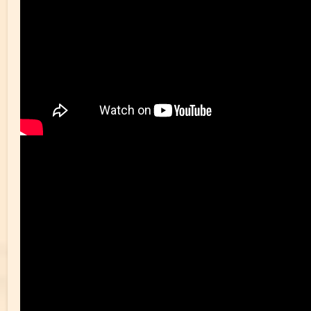
Форум
О сервере
Скачать
Поддержка