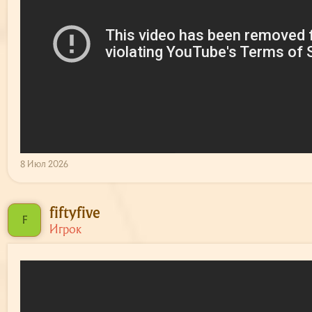
8 Июл 2026
fiftyfive
F
Игрок