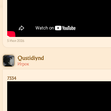
5 Июл 2026
Qustidiynd
Игрок
7334
Сайт