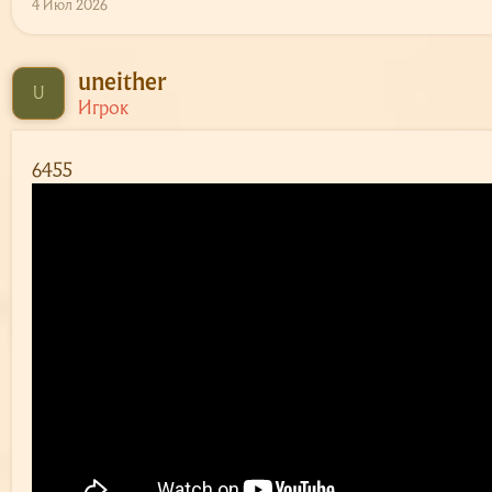
4 Июл 2026
uneither
U
Игрок
6455