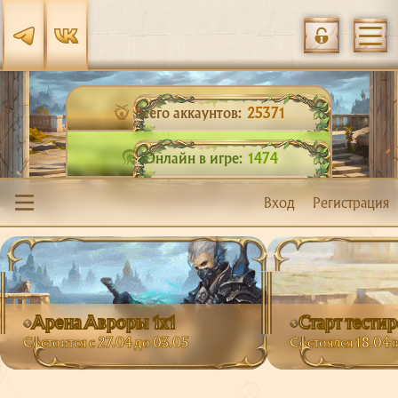
Всего аккаунтов:
25371
Онлайн в игре:
1474
Вход
Регистрация
Арена Авроры 1х1
Старт тести
Состоится с 27.04 до 03.05
Состоялся 18.04 