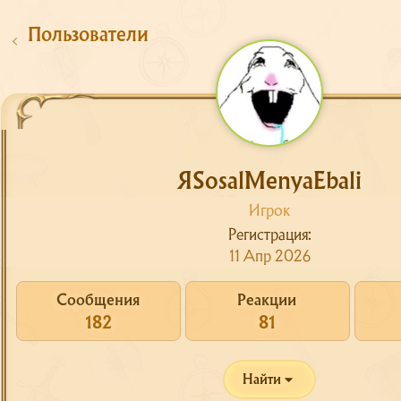
Пользователи
ЯSosalMenyaEbali
Игрок
Регистрация
Сайт
11 Апр 2026
Форум
О сервере
Сообщения
Реакции
182
81
Скачать
Поддержка
Найти