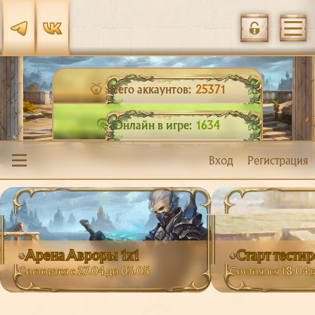
Всего аккаунтов:
25371
Онлайн в игре:
1634
Вход
Регистрация
Арена Авроры 1х1
Старт тести
Состоится с 27.04 до 03.05
Состоялся 18.04 