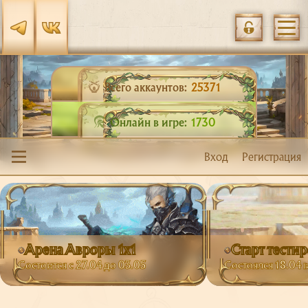
Всего аккаунтов:
25371
Онлайн в игре:
1730
Вход
Регистрация
Арена Авроры 1х1
Старт тести
Состоится с 27.04 до 03.05
Состоялся 18.04 