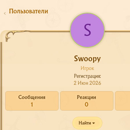
Пользователи
S
Swoopy
Игрок
Регистрация
Сайт
2 Июн 2026
Форум
О сервере
Сообщения
Реакции
1
0
Скачать
Поддержка
Найти