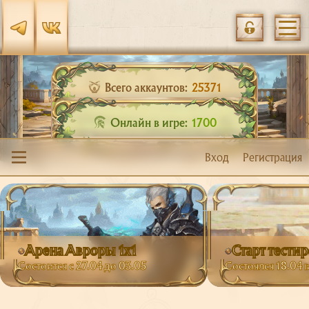
Всего аккаунтов:
25371
Онлайн в игре:
1700
Вход
Регистрация
Арена Авроры 1х1
Старт тести
Состоится с 27.04 до 03.05
Состоялся 18.04 