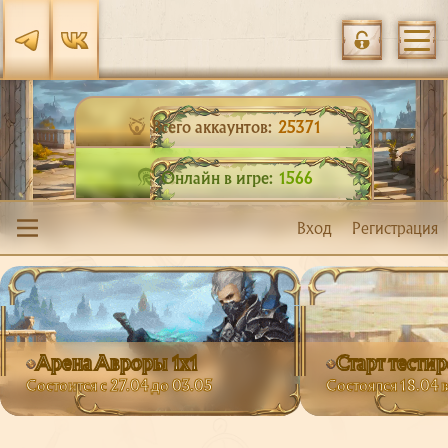
Всего аккаунтов:
25371
Онлайн в игре:
1566
Вход
Регистрация
Арена Авроры 1х1
Старт тести
Состоится с 27.04 до 03.05
Состоялся 18.04 