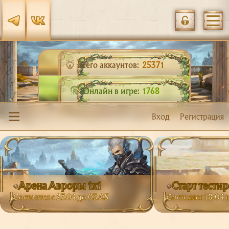
Всего аккаунтов:
25371
Онлайн в игре:
1768
Вход
Регистрация
Арена Авроры 1х1
Старт тести
Состоится с 27.04 до 03.05
Состоялся 18.04 