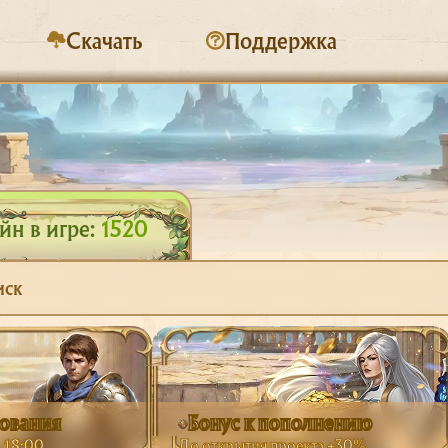
Скачать
Поддержка
н в игре:
1520
иск
рования
Бонус к пополнению
в 18:00
До открытия проекта +30%