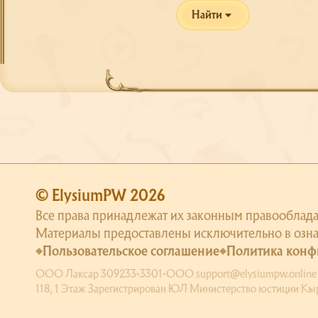
Найти
© ElysiumPW 2026
Все права принадлежат их законным правооблада
Материалы предоставлены исключительно в озн
Пользовательское соглашение
Политика конф
ООО Лаксар 309233-3301-ООО support@elysiumpw.online Юрид
118, 1 Этаж Зарегистрирован ЮЛ Министерство юстиции Кыр