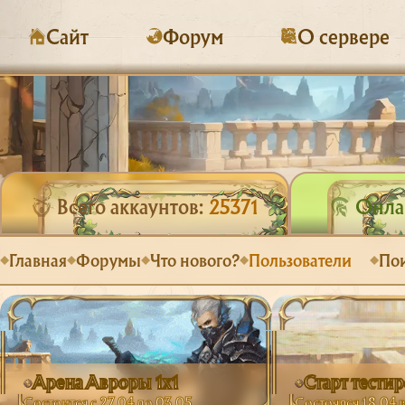
Сайт
Форум
О сервере
Всего аккаунтов:
25371
Онлай
Главная
Форумы
Что нового?
Пользователи
По
Арена Авроры 1х1
Старт тести
Состоится с 27.04 до 03.05
Состоялся 18.04 