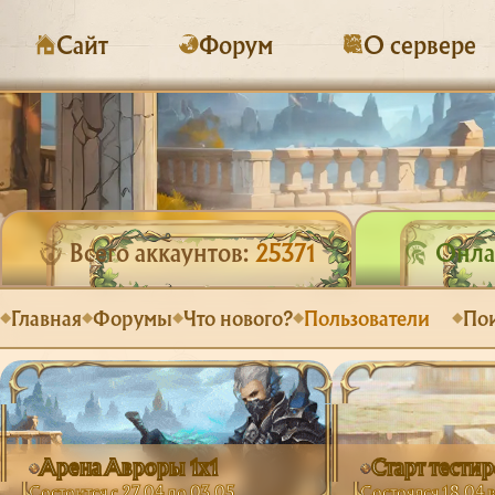
Сайт
Форум
О сервере
Всего аккаунтов:
25371
Онлай
Главная
Форумы
Что нового?
Пользователи
По
Арена Авроры 1х1
Старт тести
Состоится с 27.04 до 03.05
Состоялся 18.04 