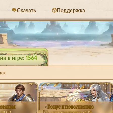
Скачать
Поддержка
н в игре:
1564
иск
рования
Бонус к пополнению
в 18:00
До открытия проекта +30%