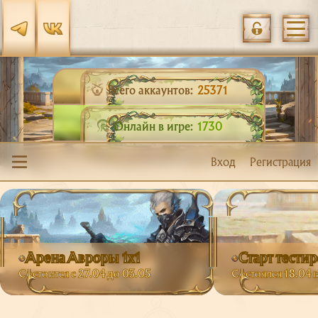
Всего аккаунтов:
25371
Онлайн в игре:
1730
Вход
Регистрация
Арена Авроры 1х1
Старт тести
Состоится с 27.04 до 03.05
Состоялся 18.04 