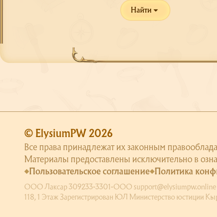
Найти
© ElysiumPW 2026
Все права принадлежат их законным правооблада
Материалы предоставлены исключительно в озн
Пользовательское соглашение
Политика конф
ООО Лаксар 309233-3301-ООО support@elysiumpw.online Юрид
118, 1 Этаж Зарегистрирован ЮЛ Министерство юстиции Кыр