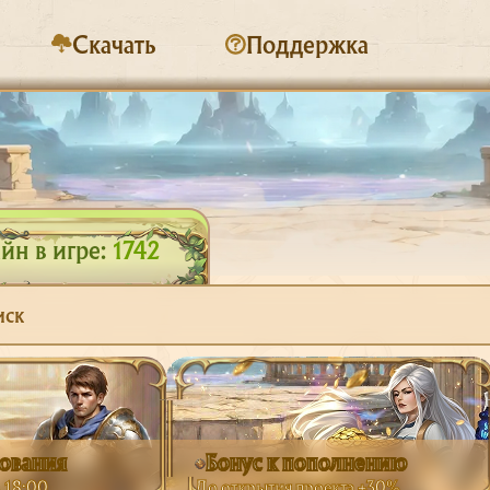
Скачать
Поддержка
йн в игре:
1742
иск
рования
Бонус к пополнению
в 18:00
До открытия проекта +30%