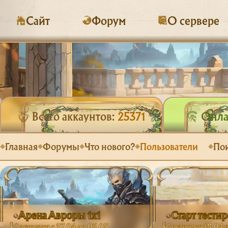
Сайт
Форум
О сервере
Всего аккаунтов:
25371
Онла
Главная
Форумы
Что нового?
Пользователи
По
Арена Авроры 1х1
Старт тести
Состоится с 27.04 до 03.05
Состоялся 18.04 