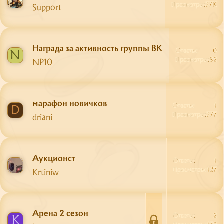
Просмотры
37K
Support
Награда за активность группы ВК
Ответы
0
N
Просмотры
82
NP10
марафон новичков
Ответы
1
D
Просмотры
377
driani
Аукционст
Ответы
1
Просмотры
127
Krtiniw
Арена 2 сезон
Ответы
2
K