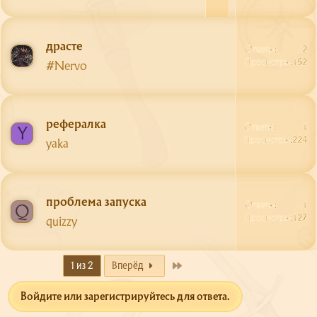
а
к
р
драсте
ы
Ответы
2
т
Просмотры
152
#Nervo
а
рефералка
Ответы
1
Y
Просмотры
224
yaka
проблема запуска
Ответы
1
Q
Просмотры
127
quizzy
Last
1 из 2
Вперёд
Войдите или зарегистрируйтесь для ответа.