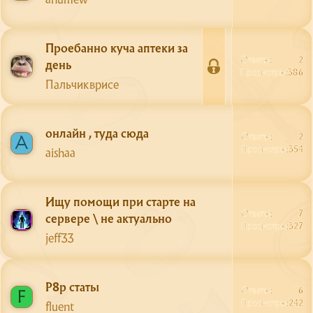
Проебанно куча аптеки за
Ответы
2
день
З
Просмотры
386
Пальчикврисе
а
к
р
онлайн , туда сюда
ы
Ответы
2
A
Сайт
т
Просмотры
354
aishaa
а
Форум
О сервере
Ищу помощи при старте на
Ответы
7
Скачать
сервере \ не актуально
Просмотры
327
jeff33
Поддержка
Р8р статы
Ответы
6
F
Просмотры
242
fluent