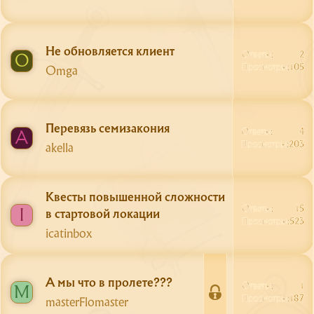
Не обновляется клиент
Ответы
2
O
Просмотры
105
Omga
Перевязь семизакония
Ответы
4
A
Просмотры
203
akella
Квесты повышенной сложности
Ответы
15
I
в стартовой локации
Просмотры
523
icatinbox
А мы что в пролете???
Ответы
1
M
З
Просмотры
187
masterFlomaster