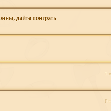
онны, дайте поиграть
Пон
Пон