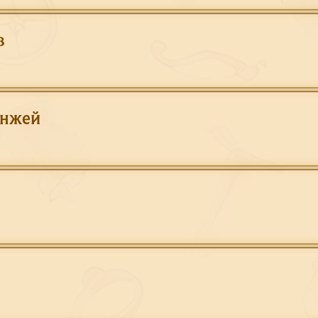
в
анжей