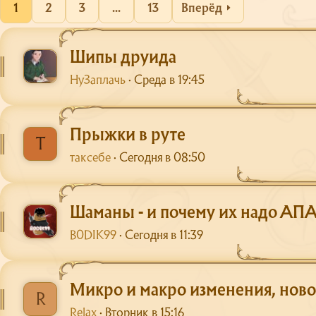
1
2
3
...
13
Вперёд
Шипы друида
НуЗаплачь
Среда в 19:45
Прыжки в руте
Т
таксебе
Сегодня в 08:50
Шаманы - и почему их надо АПА
B0DIK99
Сегодня в 11:39
Микро и макро изменения, ново
R
Relax
Вторник в 15:16