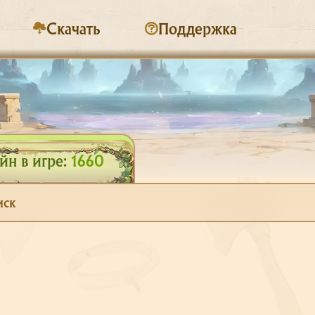
Скачать
Поддержка
н в игре:
1660
иск