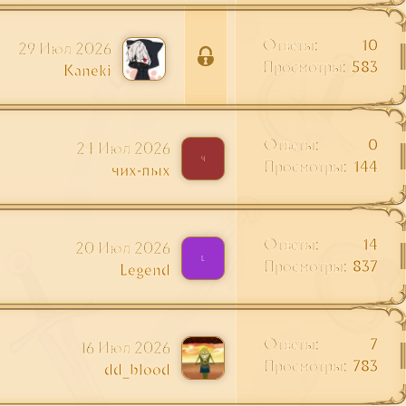
Ответы
10
29 Июл 2026
З
Просмотры
583
Kaneki
а
к
р
Ответы
0
ы
24 Июл 2026
Ч
т
Просмотры
144
чих-пых
а
Ответы
14
20 Июл 2026
L
Просмотры
837
Legend
Ответы
7
16 Июл 2026
Просмотры
783
dd_blood