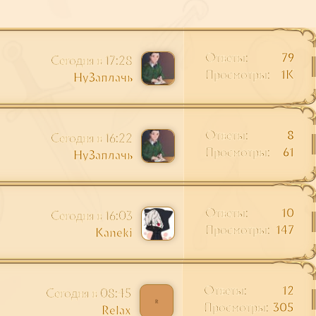
Ответы
79
Сегодня в 17:28
Просмотры
1K
НуЗаплачь
Ответы
8
Сегодня в 16:22
Просмотры
61
НуЗаплачь
Ответы
10
Сегодня в 16:03
Просмотры
147
Kaneki
Ответы
12
Сегодня в 08:45
R
Просмотры
305
Relax