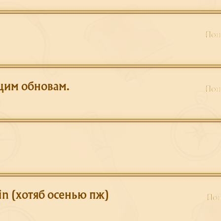
Пон
щим обновам.
Пон
n (хотяб осенью пж)
Пон