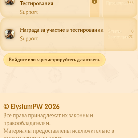
Тестирования
З
Просмотры
735
а
Support
к
р
Награда за участие в тестировании
Сайт
ы
Ответы
0
т
Просмотры
2K
Support
Форум
а
О сервере
Войдите или зарегистрируйтесь для ответа.
Скачать
Поддержка
© ElysiumPW 2026
Все права принадлежат их законным
правообладателям.
Материалы предоставлены исключительно в